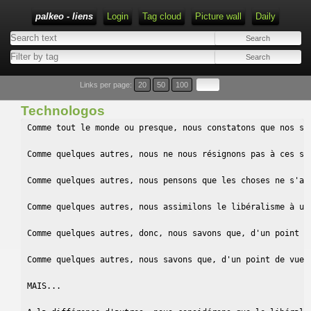
palkeo - liens
Login
Tag cloud
Picture wall
Daily
Links per page:
20
50
100
Technologos
Comme tout le monde ou presque, nous constatons que nos sociétés sont confrontées depuis plusieurs décennies à un ensemble de situations de plus en plus graves : pollution des airs, des continents, des rivières et des océans; chômage de masse, précarité, pauvreté; généralisation de toutes sortes de violence...

Comme quelques autres, nous ne nous résignons pas à ces situations, nous en souffrons, nous nous en indignons, nous nous efforçons de les analyser, nous souhaitons en débattre  et nous recherchons comment il serait possible d'y remédier.

Comme quelques autres, nous pensons que les choses ne s'améliorent pas car nos gouvernements s'effacent devant la finance et que, volontairement ou non (selon qu'ils se réclament "de droite" ou "de gauche") leurs choix sont ordonnés par le libéralisme.

Comme quelques autres, nous assimilons le libéralisme à une idéologie perverse : d'un côté on met en avant les principes de liberté et de responsabilité individuelles, partant du principe que la majorité des humains sont naturellement raisonnables et bien intentionnés; de l'autre, on feint d'ignorer qu'en réalité, ils se préoccupent bien plus de leurs propres intérêts que du reste de la planète.

Comme quelques autres, donc, nous savons que, d'un point de vue moral, le libéralisme est fondé sur l'hypocrisie : il n'est qu'un immense poulailler libre dans lequel on laisse librement évoluer les renards. Les discours libéraux affichent de nobles idéaux, en réalité s'applique la loi du plus fort, la loi de la jungle.

Comme quelques autres, nous savons que, d'un point de vue logique, le libéralisme est incohérent, aucune régulation par les prix n'est possible dès lors que la finance gouverne le marché car les principes du marché (plus un produit est rare, plus son prix est élevé) sont de facto écrasés par ceux de la finance (plus un produit est rare, plus sa co